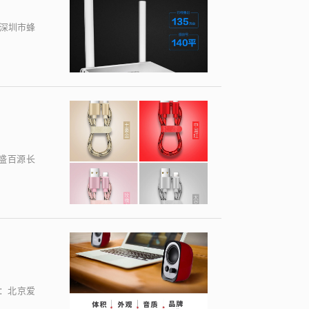
：深圳市蜂
 盛百源长
称：北京爱