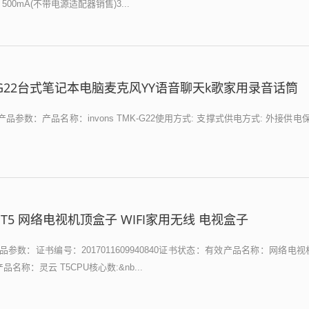
500mA(不带电源适配器销售)3...
TMK-G22台式笔记本电脑麦克风YY语音聊天k歌家用录音话筒
产品参数：产品名称：invons TMK-G22使用方式: 支撑式供电方式: 外接供电保
T5 网络电视机顶盒子 WIFI家用无线 电视盒子
参数：证书编号：2017011609940840证书状态：有效产品名称：网络电视
名称：灵云 T5CPU核心数:&nb...