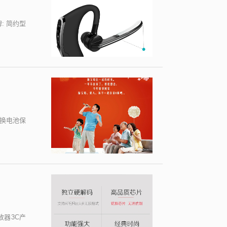
: 简约型
 可换电池保
放器3C产