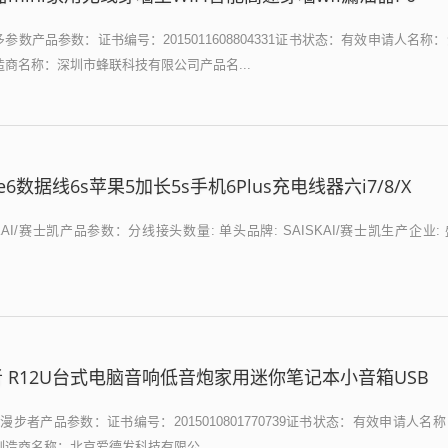
参数产品参数：证书编号：2015011608804331证书状态：有效申请人名称
商名称：深圳市蜂联科技有限公司产品名...
ne6数据线6s苹果5加长5s手机6Plus充电线器六i7/8/X
AI/赛士凯产品参数：分线接头数量: 单头品牌: SAISKAI/赛士凯生产企业:
/漫步者 R12U台式电脑音响低音炮家用迷你笔记本小音箱USB
er/漫步者产品参数：证书编号：2015010801770739证书状态：有效申请人名
造商名称：北京爱德发科技有限公...