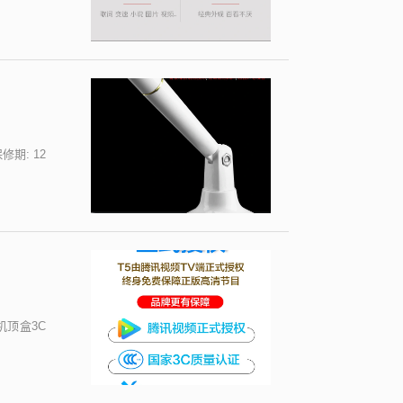
修期: 12
机顶盒3C