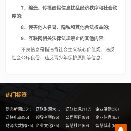
7．编造、传播虚假信息扰乱经济秩序和社会秩
序的;
8．侵害他人名誉、隐私和其他合法权益的;
9．互联网相关法律法规禁止的其他内容;
不良信息是指违背社会主义核心价值观、违反
社会公序良俗、违反青少年保护原则等信息。
热门标签
动态新闻
(331)
(148)
辽联信息
(117)
企业活动
(98)
辽联财源大数据
辽联电商
(96)
领导考察
(96)
公司项目
(89)
企业信息
(83)
财源大数据
(75)
企业文化
(75)
智慧社区
(69)
智慧城市
(68)