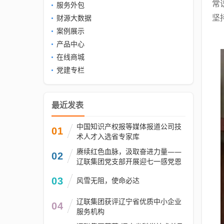
常
服务外包
财源大数据
坚
案例展示
产品中心
在线商城
党建专栏
最近发表
中国知识产权报等媒体报道公司技
01
术人才入选省专家库
赓续红色血脉，汲取奋进力量——
02
辽联集团党支部开展迎七一感党恩
红色研学活动
03
风雪无阻，使命必达
辽联集团获评辽宁省优质中小企业
04
服务机构