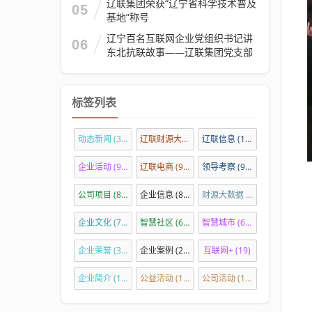
辽联集团荣获“辽宁省科学技术普及
05
基地”称号
辽宁百名互联网企业党组织书记讲
06
东北抗联故事——辽联集团党支部
标签列表
动态新闻
(331)
辽联财源大数据
(148)
辽联信息
(117)
企业活动
(98)
辽联电商
(96)
领导考察
(96)
公司项目
(89)
企业信息
(83)
财源大数据
(75)
企业文化
(75)
智慧社区
(69)
智慧城市
(68)
企业荣誉
(39)
企业案例
(28)
互联网+
(19)
企业简介
(15)
公益活动
(14)
公司活动
(12)