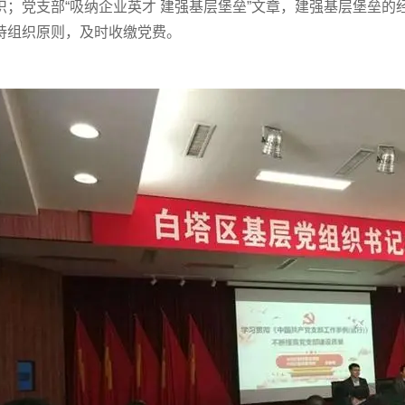
识；党支部“吸纳企业英才 建强基层堡垒”文章，建强基层堡垒
持组织原则，及时收缴党费。