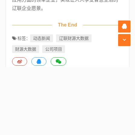
辽联企业愿景。
The End
动态新闻
辽联财源大数据
标签：
财源大数据
公司项目
湖南省衡阳县常务副县长王苏龙一行莅临辽联集团考察财源大数据项目
上一篇：
新升级新突破，辽联财源大数据项目与盘锦市兴隆台区正式签约
下一篇：
相关文章
中国知识产权报等媒体报道公司技术人才入选省专家库
2026/07/31