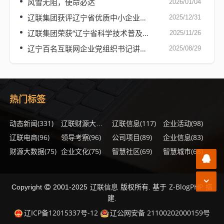
风雪无阻，使命必达
2026/01/04
辽联集团获评辽宁省优质中小企业服务机构
2025/12/31
辽联集团荣获“辽宁省科学技术普及基地”称号
2025/11/26
辽宁百名互联网企业党组织书记讲东北抗联故事——辽联集团党支部
2025/08/29
热门标签
动态新闻
(331)
(148)
辽联信息
(117)
企业活动
(98)
辽联财源大数据
辽联电商
(96)
领导考察
(96)
公司项目
(89)
企业信息
(83)
财源大数据
(75)
企业文化
(75)
智慧社区
(69)
智慧城市
(68)
辽联信息
Z-BlogPHP
Copyright
2001-2025
版权所有. 基于
搭
建.
辽ICP备12015337号-12
辽公网安备 21100202000159号