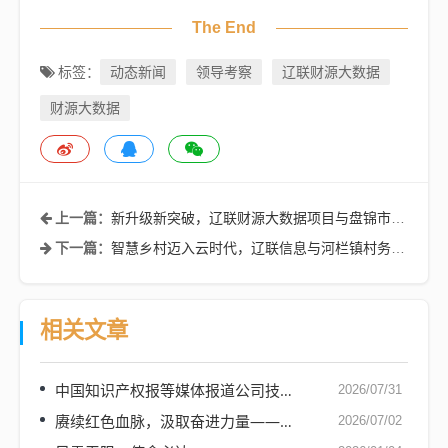
The End
动态新闻
领导考察
辽联财源大数据
标签：
财源大数据
新升级新突破，辽联财源大数据项目与盘锦市兴隆台区正式签约
上一篇：
智慧乡村迈入云时代，辽联信息与河栏镇村务云项目签约
下一篇：
相关文章
中国知识产权报等媒体报道公司技术人才入选省专家库
2026/07/31
赓续红色血脉，汲取奋进力量——辽联集团党支部开展迎七一感党恩红色研学活动
2026/07/02