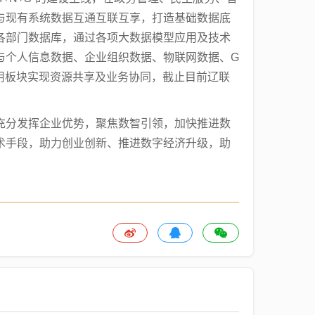
与现有系统数据互通互联互享，打造基础数据底
各部门数据库，通过各项大数据模型应用及技术
与个人信息数据、企业组织数据、物联网数据、G
用板块实现资源共享及业务协同，截止目前辽联
充分发挥企业优势，聚焦数智引领，加快推进数
术手段，助力创业创新、推进数字经济升级，助