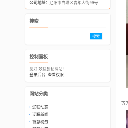
公司地址：
辽阳市白塔区青年大街99号
搜索
控制面板
您好,欢迎到访网站!
登录后台
查看权限
网站分类
等
辽联动态
辽联新闻
智慧税务