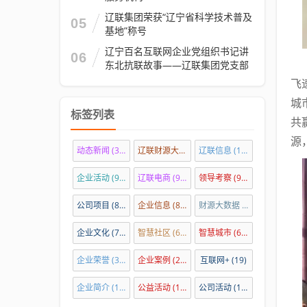
辽联集团荣获“辽宁省科学技术普及
05
基地”称号
辽宁百名互联网企业党组织书记讲
06
东北抗联故事——辽联集团党支部
飞
城
标签列表
共
源
动态新闻
(331)
辽联财源大数据
(148)
辽联信息
(117)
企业活动
(98)
辽联电商
(96)
领导考察
(96)
公司项目
(89)
企业信息
(83)
财源大数据
(75)
企业文化
(75)
智慧社区
(69)
智慧城市
(68)
企业荣誉
(39)
企业案例
(28)
互联网+
(19)
企业简介
(15)
公益活动
(14)
公司活动
(12)