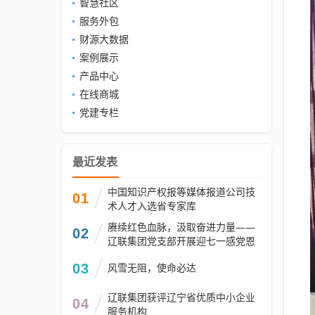
智慧社区
服务外包
财源大数据
案例展示
产品中心
在线商城
党建专栏
最近发表
中国知识产权报等媒体报道公司技
01
术人才入选省专家库
赓续红色血脉，汲取奋进力量——
02
辽联集团党支部开展迎七一感党恩
红色研学活动
03
风雪无阻，使命必达
辽联集团获评辽宁省优质中小企业
04
服务机构