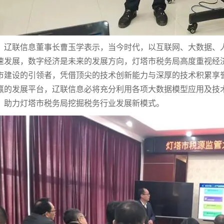
辽联信息董事长曹玉学表示，当今时代，以互联网、大数据、
速发展，数字经济是未来的发展方向，灯塔市税务局高度重视经
市建设的引领者，凭借顶尖的技术创新能力与深厚的技术积累享
赢的发展平台，辽联信息必将充分利用各项大数据模型应用及技
，助力灯塔市税务局挖掘税务行业发展新模式。