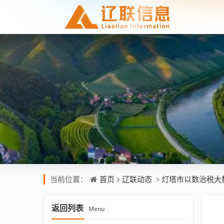
首页
辽联动态
灯塔市以数治税大
当前位置：
返回列表
Menu