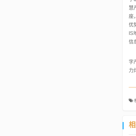
慧
座
优
I
信
字
力
相