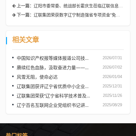
辽阳市委常委、统战部长霍庆生莅临辽联信息调研指导
上一篇：
辽联集团荣获数字辽宁制造强省专项资金“免申即享”奖励
下一篇：
相关文章
中国知识产权报等媒体报道公司技术人才入选省专家库
2026/07/31
赓续红色血脉，汲取奋进力量——辽联集团党支部开展迎七一感党恩红色研学活动
2026/07/02
风雪无阻，使命必达
2026/01/04
辽联集团获评辽宁省优质中小企业服务机构
2025/12/31
辽联集团荣获“辽宁省科学技术普及基地”称号
2025/11/26
辽宁百名互联网企业党组织书记讲东北抗联故事——辽联集团党支部
2025/08/29
热门标签