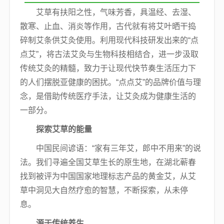
艾草有扶阳之性，气味芳香，具温经、去湿、
散寒、止血、消炎等作用，古代就有将艾叶晒干捣
碎制艾条供艾灸使用。利用现代科技研发出来的“点
点艾”，将古法艾灸与生物科技相结合，进一步汲取
传统艾灸的精髓，致力于让现代快节奏生活压力下
的人们摆脱亚健康的困扰。“点点艾”的品牌价值与理
念，是借助传统医疗手法，让艾灸成为健康生活的
一部分。
探索艾草的能量
中国民间谚语：“家有三年艾，郎中不用来”的说
法。我们寻遍全国艾草生长的原生地，在湖北蕲春
找到被评为中国国家地理标志产品的黄金艾，从艾
草中洞见大自然疗愈的智慧，不断探索，从未停
息。
源于传统养生