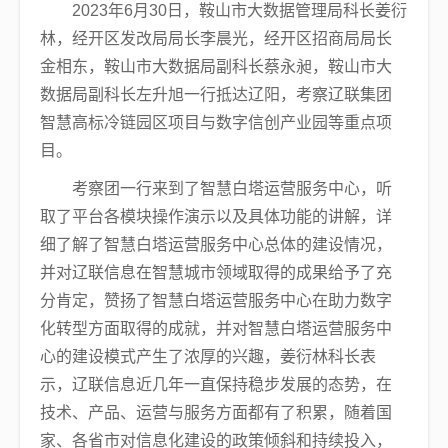
2023年6月30日，鞍山市大数据管理局科长姜衍
林，经开区发改局局长李晨光，经开区招商局局长
金相东，鞍山市大数据局副科长蔡永昶，鞍山市大
数据局副科长左升旭一行抵达辽阳，考察辽联集团
智慧高标冷链园区项目与数字信创产业园等重点项
目。
考察团一行来到了智慧白塔运营服务中心，听
取了平台各模块操作演示以及具体功能的讲解，详
细了解了智慧白塔运营服务中心总体的建设情况，
并对辽联信息在智慧城市领域取得的成果给予了充
分肯定，赞扬了智慧白塔运营服务中心在助力数字
化转型方面取得的成就，并对智慧白塔运营服务中
心的建设模式产生了浓厚的兴趣，姜衍林科长表
示，辽联信息近几年一直保持稳步发展的态势，在
技术、产品、运营与服务方面都有了积累，随着国
家、各省市对信息化建设的政策倾斜和持续投入，