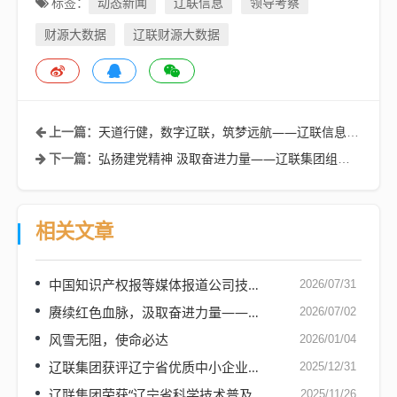
动态新闻
辽联信息
领导考察
标签：
财源大数据
辽联财源大数据
天道行健，数字辽联，筑梦远航——辽联信息2022年年度股东大会胜利召开
上一篇：
弘扬建党精神 汲取奋进力量——辽联集团组织庆七一党日主题活动
下一篇：
相关文章
中国知识产权报等媒体报道公司技术人才入选省专家库
2026/07/31
赓续红色血脉，汲取奋进力量——辽联集团党支部开展迎七一感党恩红色研学活动
2026/07/02
风雪无阻，使命必达
2026/01/04
辽联集团获评辽宁省优质中小企业服务机构
2025/12/31
辽联集团荣获“辽宁省科学技术普及基地”称号
2025/11/26