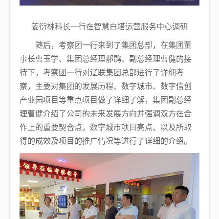
姜衍林科长一行在智慧白塔运营服务中心调研
随后，考察团一行来到了集团总部，在集团董
事长曹玉学、集团总经理郝鹍、副总经理曹健的接
待下，考察团一行对辽联集团总部进行了详细考
察，主要对集团的发展历程、数字城市、数字信创
产业园项目等重点项目做了详细了解，集团副总经
理曹健介绍了公司的未来发展方向并强调双方在合
作上的重要契合点，数字城市项目亮点、以及所取
得的成效及项目的推广情况等进行了详细的介绍。